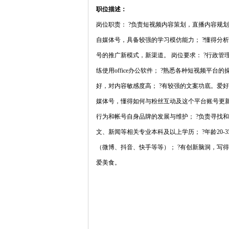
职位描述：
岗位职责： ?负责短视频内容策划，直播内容规划
自媒体号，具备较强的学习模仿能力； ?懂得分
号的推广新模式，新渠道。 岗位要求： ?行政管
练使用office办公软件； ?熟悉各种短视频平
好，对内容敏感度高； ?有较强的文案功底。爱好
媒体号，懂得如何与粉丝互动及这个平台账号更新
行为和帐号自身品牌的发展与维护； ?负责寻找
文、新闻等相关专业本科及以上学历； ?年龄20-3
（微博、抖音、快手等等）； ?有创新脑洞，写
爱美食。