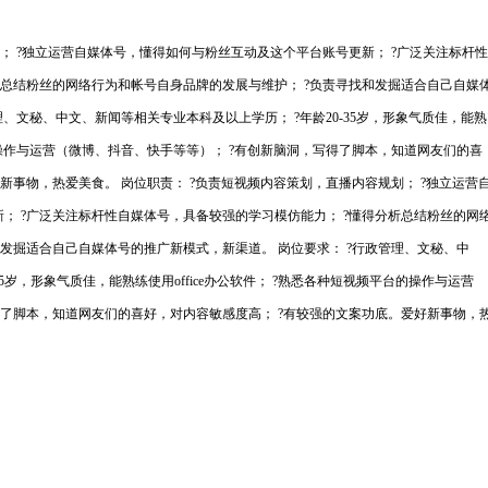
； ?独立运营自媒体号，懂得如何与粉丝互动及这个平台账号更新； ?广泛关注标杆性
析总结粉丝的网络行为和帐号自身品牌的发展与维护； ?负责寻找和发掘适合自己自媒
理、文秘、中文、新闻等相关专业本科及以上学历； ?年龄20-35岁，形象气质佳，能熟
台的操作与运营（微博、抖音、快手等等）； ?有创新脑洞，写得了脚本，知道网友们的喜
新事物，热爱美食。 岗位职责： ?负责短视频内容策划，直播内容规划； ?独立运营
； ?广泛关注标杆性自媒体号，具备较强的学习模仿能力； ?懂得分析总结粉丝的网
和发掘适合自己自媒体号的推广新模式，新渠道。 岗位要求： ?行政管理、文秘、中
5岁，形象气质佳，能熟练使用office办公软件； ?熟悉各种短视频平台的操作与运营
得了脚本，知道网友们的喜好，对内容敏感度高； ?有较强的文案功底。爱好新事物，