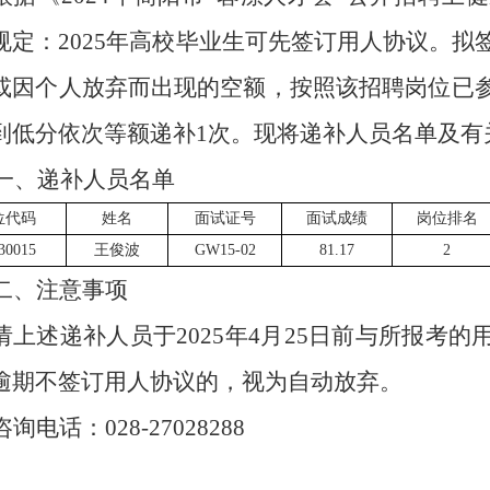
规定：
2025
年高校毕业生可先签订用人协议。拟
或因个人放弃而出现的空额，按照该招聘岗位已
到低分依次等额递补
1
次。现将递补人员名单及有
一、递补人员名单
位代码
姓名
面试证号
面试成绩
岗位排名
30015
王俊波
GW15-02
81.17
2
二、注意事项
请上述递补人员于
2025
年
4
月
25
日前与所报考的
逾期不签订用人协议的，视为自动放弃。
咨询电话：
028-27028288