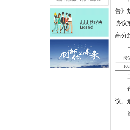
告》
协议
高分
岗
160
议。