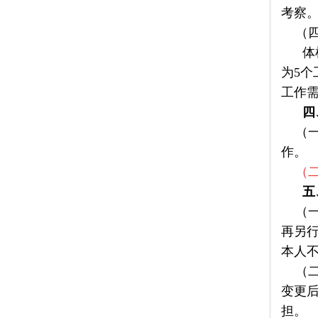
考察
（四
体检和
为5
工作
四
（一
作。
（
五
（一）
再另
本人
（二
变更
担。