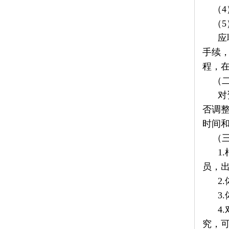
（4
（5
应聘
手续
程，
（二
对资
否调
时间
（三
1.
员，
2.
3.
4.
究，