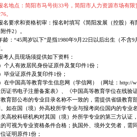
名地点：简阳市马号街33号，简阳市人力资源市场有限责
276。
报名要求和资格初审：报名时填写《简阳发展（控股）有
附件2）。
龄：“45周岁以下”是指1980年9月22日以后出生（不含
准。
报考人员现场须提供如下资料：
）个人有效居民身份证原件及复印件1份；
）毕业证原件及复印件1份；
在中国高等教育学生信息网（学信网）（网址：http://www.c
学历证书电子注册备案表》、《中国高等教育学位在线验
与教育部公布的专业目录名称不一致的，需提供省级教育
明。如在国（境）外高校所学专业与报考岗位国内的专业
相关高校科研机构对其国（境）外所学专业的第三方认证
业的可视为专业资格条件合格；执国外、境外文凭者，需
位证明原件1份；