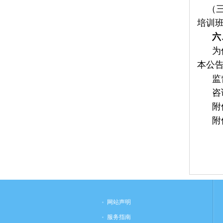
（三
培训
六
为保
本公
监督电
咨询电
附件
附件
网站声明
服务指南