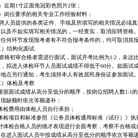
）近期1寸正面免冠彩色照片2张；
）岗位要求的相关专业工作经验材料；
人员提供的各类证件、手续及所填写的相关情况必须真
，以及不如实填写相关情况的，一经查实，取消应聘资格
在任何环节发现报考者有不符合报考条件的，均可取消其
）结构化面试
格初审合格者需进行面试，面试开考比例为1:2，未达
整，拟进入体检环节人员面试成绩不得低于60分。如面试
和地点另行通知，考生须持本人有效居民身份证参加面试
）体检及考察
根据面试成绩从高分至低分的顺序，按岗位招聘人数1:1
出现缺额时依次等额递补；
体检费用由体检人员自行承担；
体检项目和标准参照《公务员体检通用标准（试行）》执
对体检合格人员的德才表现进行全面考察，考察不合格或
可在进入面试人员中按成绩从高分至低分的顺序依次等额