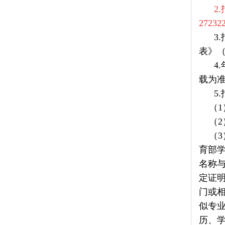
2.报
27232
3.
表》（
4.年
载为
5.
（1
（2
（3）
育部
名称
定证
门或
似专
历、学