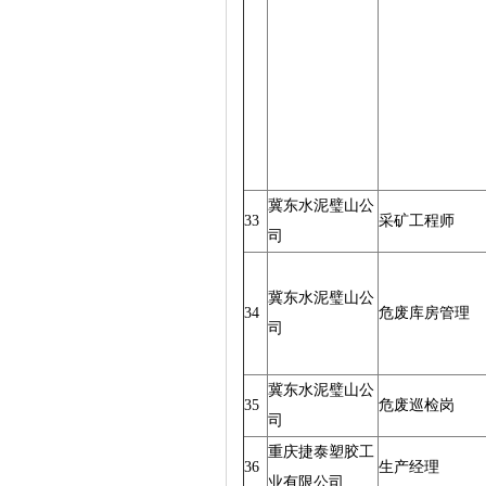
冀东水泥璧山公
33
采矿工程师
司
冀东水泥璧山公
34
危废库房管理
司
冀东水泥璧山公
35
危废巡检岗
司
重庆捷泰塑胶工
36
生产经理
业有限公司